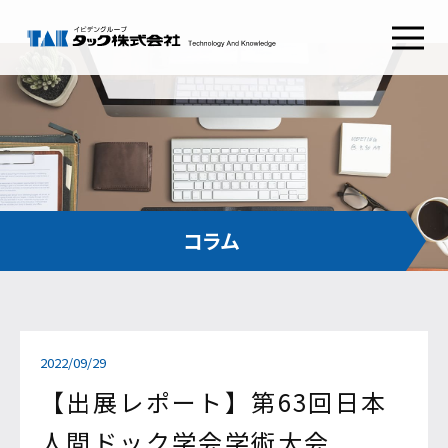
タックSafetyGate
タックSecurePlatform
タック
ABOUT TAK
採用情報
RECRUIT
わたしたちの想い
新卒採用
経営理念
キャリア採用
健康経営
会社概要
コンタクト
CONTACT
組織図
沿革
お問い合わせ
コラム
CSRとSDGs
イビデンウェイ
グループ会社
お役立ち情報
サイトマップ
2022/09/29
コラム
プライバシーポリシー
NEWS RELEASE
ご利用条件
【出展レポート】第63回日本
人間ドック学会学術大会