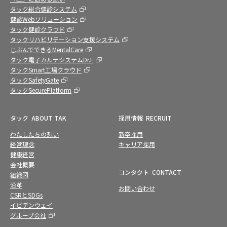
タック総合健診システム
健診Webソリューション
タック健診クラウド
タックリハビリテーション支援システム
じぶんでできるMentalCare
タック電子カルテシステムDr.F
タックSmart工場クラウド
タックSafetyGate
タックSecurePlatform
タック
ABOUT TAK
採用情報
RECRUIT
わたしたちの想い
新卒採用
経営理念
キャリア採用
健康経営
会社概要
コンタクト
CONTACT
組織図
沿革
お問い合わせ
CSRとSDGs
イビデンウェイ
グループ会社