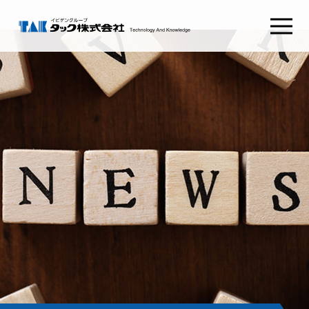
タックSafetyGate
タックSecurePlatform
タック
ABOUT TAK
採用情報
RECRUIT
わたしたちの想い
新卒採用
経営理念
キャリア採用
健康経営
会社概要
コンタクト
CONTACT
組織図
沿革
お問い合わせ
CSRとSDGs
イビデンウェイ
グループ会社
お役立ち情報
サイトマップ
コラム
プライバシーポリシー
NEWS RELEASE
ご利用条件