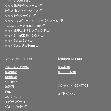
「匠」に込める想い
タック総合健診システム
健診Webソリューション
タック健診クラウド
タックリハビリテーション支援システム
じぶんでできるMentalCare
タック電子カルテシステムDr.F
タックSmart工場クラウド
タックSafetyGate
タックSecurePlatform
タック
ABOUT TAK
採用情報
RECRUIT
わたしたちの想い
新卒採用
経営理念
キャリア採用
健康経営
会社概要
コンタクト
CONTACT
組織図
沿革
お問い合わせ
CSRとSDGs
イビデンウェイ
グループ会社