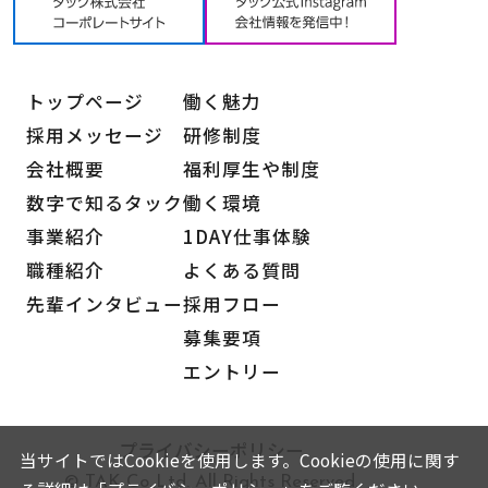
トップページ
働く魅力
採用メッセージ
研修制度
会社概要
福利厚生や制度
数字で知るタック
働く環境
事業紹介
1DAY仕事体験
職種紹介
よくある質問
先輩インタビュー
採用フロー
募集要項
エントリー
プライバシーポリシー
当サイトではCookieを使用します。Cookieの使用に関す
© TAK Co.,Ltd. All Rights Reserved.