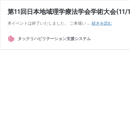
第11回日本地域理学療法学会学術大会(11/1
第
本イベントは終了いたしました。 ご来場い …
続きを読む
11
回
タックリハビリテーション支援システム
日
本
地
域
理
学
療
法
学
会
学
術
大
会
(11/16