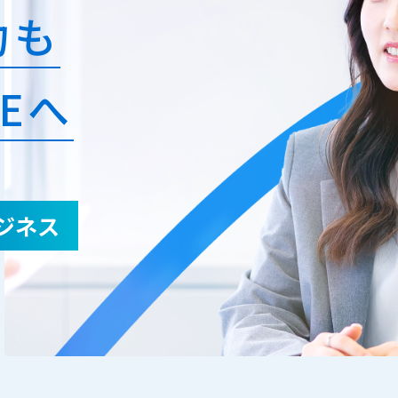
力も
Eへ
ジネス