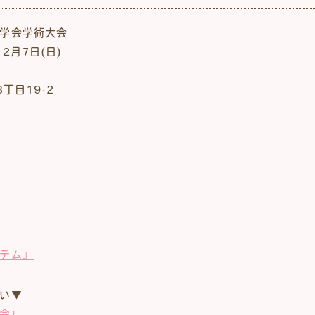
学会学術大会
2月7日(日)
丁目19-2
テム』
い▼
会』