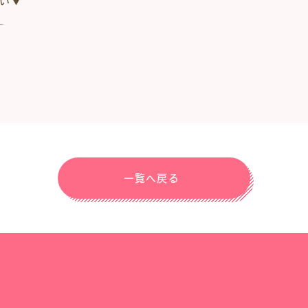
い▼
』
一覧へ戻る