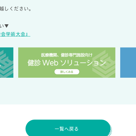
越しください。
い▼
学会学術大会』
一覧へ戻る