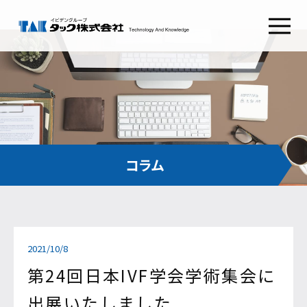
タックSafetyGate
タックSecurePlatform
タック
ABOUT TAK
採用情報
RECRUIT
わたしたちの想い
新卒採用
経営理念
キャリア採用
健康経営
会社概要
コンタクト
CONTACT
組織図
沿革
お問い合わせ
コラム
CSRとSDGs
イビデンウェイ
グループ会社
お役立ち情報
サイトマップ
2021/10/8
コラム
プライバシーポリシー
NEWS RELEASE
ご利用条件
第24回日本IVF学会学術集会に
出展いたしました