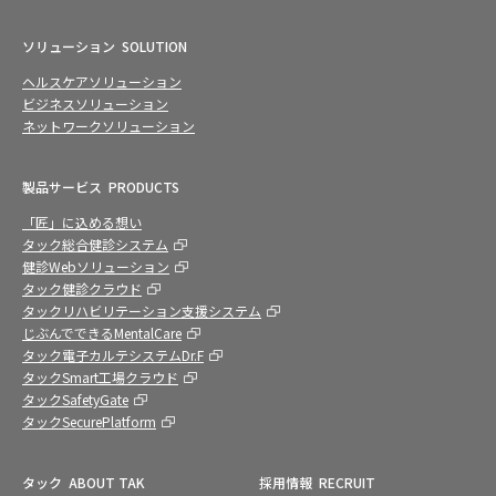
ソリューション
SOLUTION
ヘルスケアソリューション
ビジネスソリューション
ネットワークソリューション
製品サービス
PRODUCTS
「匠」に込める想い
タック総合健診システム
健診Webソリューション
タック健診クラウド
タックリハビリテーション支援システム
じぶんでできるMentalCare
タック電子カルテシステムDr.F
タックSmart工場クラウド
タックSafetyGate
タックSecurePlatform
タック
ABOUT TAK
採用情報
RECRUIT