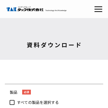
タックSafetyGate
タックSecurePlatform
タック
ABOUT TAK
採用情報
RECRUIT
わたしたちの想い
新卒採用
経営理念
キャリア採用
健康経営
会社概要
資料ダウンロード
コンタクト
CONTACT
組織図
沿革
お問い合わせ
CSRとSDGs
イビデンウェイ
グループ会社
お役立ち情報
サイトマップ
コラム
プライバシーポリシー
製品
NEWS RELEASE
ご利用条件
すべての製品を選択する