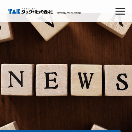
タックSafetyGate
タックSecurePlatform
タック
ABOUT TAK
採用情報
RECRUIT
わたしたちの想い
新卒採用
経営理念
キャリア採用
健康経営
会社概要
コンタクト
CONTACT
組織図
沿革
お問い合わせ
CSRとSDGs
イビデンウェイ
グループ会社
お役立ち情報
サイトマップ
コラム
プライバシーポリシー
NEWS RELEASE
ご利用条件