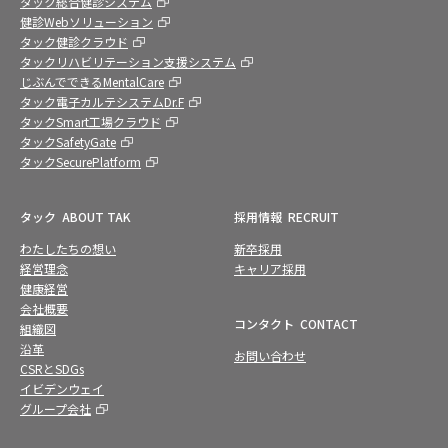
タック総合健診システム
健診Webソリューション
タック健診クラウド
タックリハビリテーション支援システム
じぶんでできるMentalCare
タック電子カルテシステムDr.F
タックSmart工場クラウド
タックSafetyGate
タックSecurePlatform
タック
ABOUT TAK
採用情報
RECRUIT
わたしたちの想い
新卒採用
経営理念
キャリア採用
健康経営
会社概要
コンタクト
CONTACT
組織図
沿革
お問い合わせ
CSRとSDGs
イビデンウェイ
グループ会社