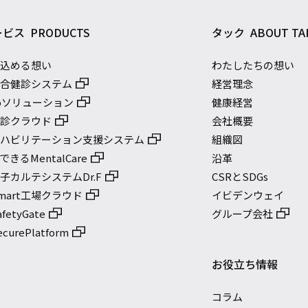
ービス
PRODUCTS
タック
ABOUT TA
に込める想い
わたしたちの想い
総合健診システム
経営理念
bソリューション
健康経営
健診クラウド
会社概要
リハビリテーション支援システム
組織図
きるMentalCare
沿革
子カルテシステムDr.F
CSRとSDGs
mart工場クラウド
イビデンウェイ
etyGate
グループ会社
urePlatform
お役立ち情報
コラム