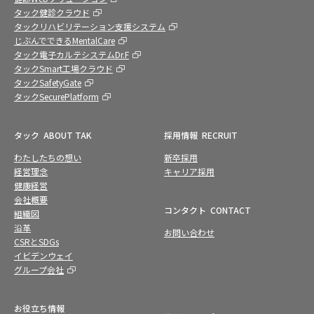
タック健診クラウド
タックリハビリテーション支援システム
じぶんでできるMentalCare
タック電子カルテシステムDr.F
タックSmart工場クラウド
タックSafetyGate
タックSecurePlatform
タック
ABOUT TAK
採用情報
RECRUIT
わたしたちの想い
新卒採用
経営理念
キャリア採用
健康経営
会社概要
コンタクト
CONTACT
組織図
沿革
お問い合わせ
CSRとSDGs
イビデンウェイ
グループ会社
お役立ち情報