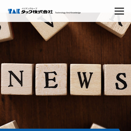
タックSafetyGate
タックSecurePlatform
タック
ABOUT TAK
採用情報
RECRUIT
わたしたちの想い
新卒採用
経営理念
キャリア採用
健康経営
会社概要
コンタクト
CONTACT
組織図
沿革
お問い合わせ
CSRとSDGs
イビデンウェイ
グループ会社
お役立ち情報
サイトマップ
コラム
プライバシーポリシー
NEWS RELEASE
ご利用条件