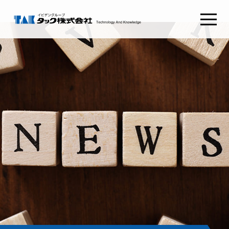
タックSafetyGate
タックSecurePlatform
タック
ABOUT TAK
採用情報
RECRUIT
わたしたちの想い
新卒採用
経営理念
キャリア採用
健康経営
会社概要
コンタクト
CONTACT
組織図
沿革
お問い合わせ
CSRとSDGs
イビデンウェイ
グループ会社
お役立ち情報
サイトマップ
コラム
プライバシーポリシー
NEWS RELEASE
ご利用条件