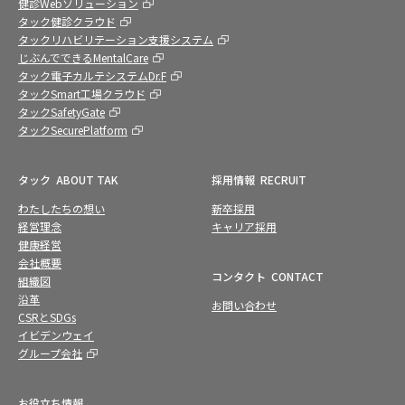
健診Webソリューション
タック健診クラウド
タックリハビリテーション支援システム
じぶんでできるMentalCare
タック電子カルテシステムDr.F
タックSmart工場クラウド
タックSafetyGate
タックSecurePlatform
タック
ABOUT TAK
採用情報
RECRUIT
わたしたちの想い
新卒採用
経営理念
キャリア採用
健康経営
会社概要
コンタクト
CONTACT
組織図
沿革
お問い合わせ
CSRとSDGs
イビデンウェイ
グループ会社
お役立ち情報