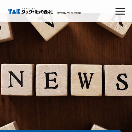
タックSafetyGate
タックSecurePlatform
タック
ABOUT TAK
採用情報
RECRUIT
わたしたちの想い
新卒採用
経営理念
キャリア採用
健康経営
会社概要
コンタクト
CONTACT
組織図
沿革
お問い合わせ
CSRとSDGs
イビデンウェイ
グループ会社
お役立ち情報
サイトマップ
コラム
プライバシーポリシー
NEWS RELEASE
ご利用条件