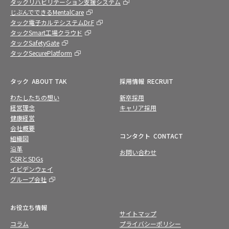
タックリハビリテーション支援システム
じぶんでできるMentalCare
タック電子カルテシステムDr.F
タックSmart工場クラウド
タックSafetyGate
タックSecurePlatform
タック
ABOUT TAK
採用情報
RECRUIT
わたしたちの想い
新卒採用
経営理念
キャリア採用
健康経営
会社概要
コンタクト
CONTACT
組織図
沿革
お問い合わせ
CSRとSDGs
イビデンウェイ
グループ会社
お役立ち情報
サイトマップ
コラム
プライバシーポリシー