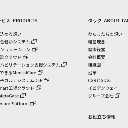
ービス
PRODUCTS
タック
ABOUT TA
に込める想い
わたしたちの想い
総合健診システム
経営理念
bソリューション
健康経営
健診クラウド
会社概要
リハビリテーション支援システム
組織図
きるMentalCare
沿革
子カルテシステムDr.F
CSRとSDGs
mart工場クラウド
イビデンウェイ
etyGate
グループ会社
urePlatform
お役立ち情報