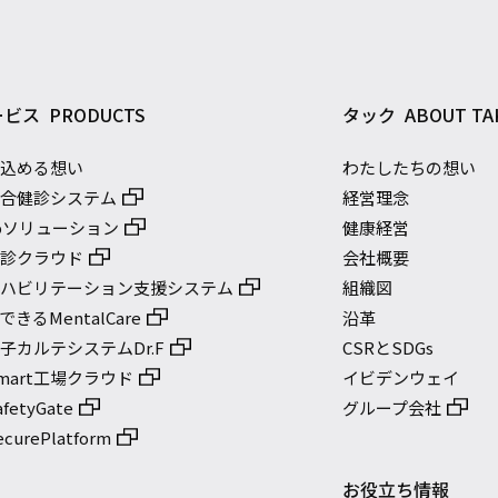
ービス
PRODUCTS
タック
ABOUT TA
に込める想い
わたしたちの想い
総合健診システム
経営理念
bソリューション
健康経営
健診クラウド
会社概要
リハビリテーション支援システム
組織図
きるMentalCare
沿革
子カルテシステムDr.F
CSRとSDGs
mart工場クラウド
イビデンウェイ
etyGate
グループ会社
urePlatform
お役立ち情報