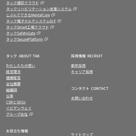
タック健診クラウド
タックリハビリテーション支援システム
じぶんでできるMentalCare
タック電子カルテシステムDr.F
タックSmart工場クラウド
タックSafetyGate
タックSecurePlatform
タック
ABOUT TAK
採用情報
RECRUIT
わたしたちの想い
新卒採用
経営理念
キャリア採用
健康経営
会社概要
コンタクト
CONTACT
組織図
沿革
お問い合わせ
CSRとSDGs
イビデンウェイ
グループ会社
お役立ち情報
サイトマップ