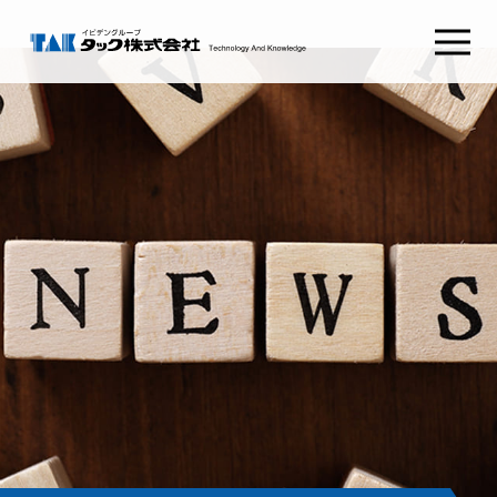
タックSafetyGate
タックSecurePlatform
タック
ABOUT TAK
採用情報
RECRUIT
わたしたちの想い
新卒採用
経営理念
キャリア採用
健康経営
会社概要
コンタクト
CONTACT
組織図
沿革
お問い合わせ
CSRとSDGs
イビデンウェイ
グループ会社
お役立ち情報
サイトマップ
コラム
プライバシーポリシー
NEWS RELEASE
ご利用条件