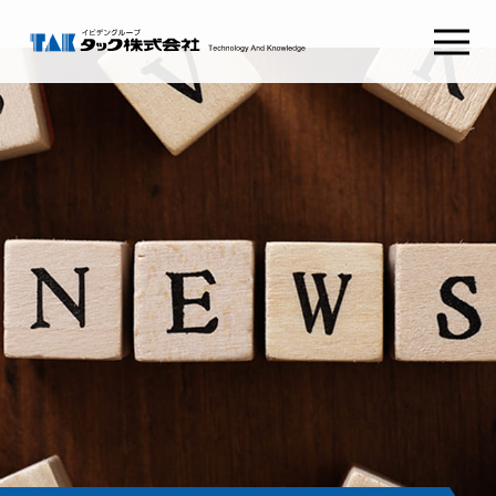
タックSafetyGate
タックSecurePlatform
タック
ABOUT TAK
採用情報
RECRUIT
わたしたちの想い
新卒採用
経営理念
キャリア採用
健康経営
会社概要
コンタクト
CONTACT
組織図
沿革
お問い合わせ
CSRとSDGs
イビデンウェイ
グループ会社
お役立ち情報
サイトマップ
コラム
プライバシーポリシー
NEWS RELEASE
ご利用条件