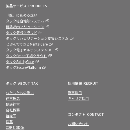
製品サービス
PRODUCTS
「匠」に込める想い
タック総合健診システム
健診Webソリューション
タック健診クラウド
タックリハビリテーション支援システム
じぶんでできるMentalCare
タック電子カルテシステムDr.F
タックSmart工場クラウド
タックSafetyGate
タックSecurePlatform
タック
ABOUT TAK
採用情報
RECRUIT
わたしたちの想い
新卒採用
経営理念
キャリア採用
健康経営
会社概要
コンタクト
CONTACT
組織図
沿革
お問い合わせ
CSRとSDGs