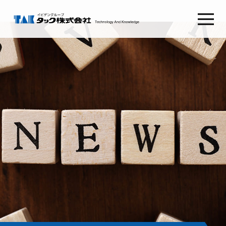
タックSafetyGate
タックSecurePlatform
タック
ABOUT TAK
採用情報
RECRUIT
わたしたちの想い
新卒採用
経営理念
キャリア採用
健康経営
会社概要
コンタクト
CONTACT
組織図
沿革
お問い合わせ
CSRとSDGs
イビデンウェイ
グループ会社
お役立ち情報
サイトマップ
コラム
プライバシーポリシー
NEWS RELEASE
ご利用条件