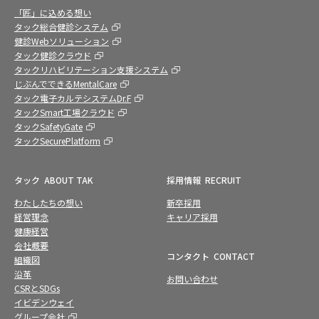
「匠」に込める想い
タック総合健診システム
健診Webソリューション
タック健診クラウド
タックリハビリテーション支援システム
じぶんでできるMentalCare
タック電子カルテシステムDr.F
タックSmart工場クラウド
タックSafetyGate
タックSecurePlatform
タック
ABOUT TAK
採用情報
RECRUIT
わたしたちの想い
新卒採用
経営理念
キャリア採用
健康経営
会社概要
コンタクト
CONTACT
組織図
沿革
お問い合わせ
CSRとSDGs
イビデンウェイ
グループ会社