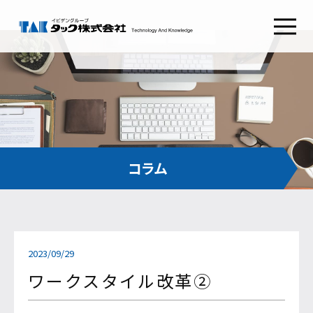
タックSafetyGate
タックSecurePlatform
タック
ABOUT TAK
採用情報
RECRUIT
わたしたちの想い
新卒採用
経営理念
キャリア採用
健康経営
会社概要
コンタクト
CONTACT
組織図
沿革
お問い合わせ
コラム
CSRとSDGs
イビデンウェイ
グループ会社
お役立ち情報
サイトマップ
2023/09/29
コラム
プライバシーポリシー
NEWS RELEASE
ご利用条件
ワークスタイル改革②