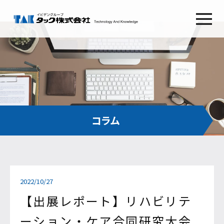
タックSafetyGate
タックSecurePlatform
タック
ABOUT TAK
採用情報
RECRUIT
わたしたちの想い
新卒採用
経営理念
キャリア採用
健康経営
会社概要
コンタクト
CONTACT
組織図
沿革
お問い合わせ
コラム
CSRとSDGs
イビデンウェイ
グループ会社
お役立ち情報
サイトマップ
2022/10/27
コラム
プライバシーポリシー
NEWS RELEASE
ご利用条件
【出展レポート】リハビリテ
ーション・ケア合同研究大会