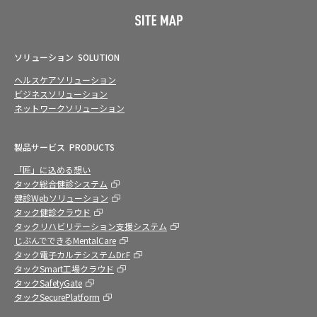
ソリューション
SOLUTION
ヘルスケアソリューション
ビジネスソリューション
ネットワークソリューション
製品サービス
PRODUCTS
「匠」に込める想い
タック総合健診システム
健診Webソリューション
タック健診クラウド
タックリハビリテーション支援システム
じぶんでできるMentalCare
タック電子カルテシステムDr.F
タックSmart工場クラウド
タックSafetyGate
タックSecurePlatform