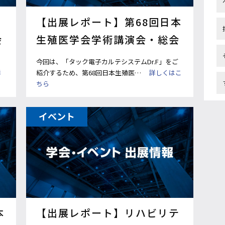
【出展レポート】第68回日本
会
生殖医学会学術講演会・総会
今回は、「タック電子カルテシステムDr.F」をご
詳
紹介するため、第68回日本生殖医…
詳しくはこ
ちら
イベント
本
【出展レポート】リハビリテ