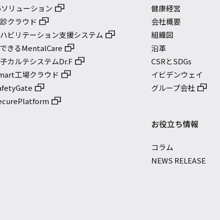
bソリューション
健康経営
健診クラウド
会社概要
リハビリテーション支援システム
組織図
きるMentalCare
沿革
子カルテシステムDr.F
CSRとSDGs
mart工場クラウド
イビデンウェイ
etyGate
グループ会社
urePlatform
お役立ち情報
コラム
NEWS RELEASE