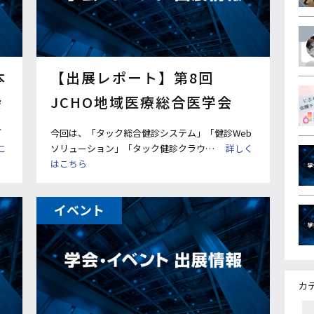
本
【出展レポート】第8回
会
JCHO地域医療総合医学会
ご
今回は、「タック総合健診システム」「健診Web
こ
ソリューション」「タック健診クラウ…
詳しく
はこちら
イベント
カ