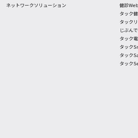
ネットワークソリューション
健診We
タック
タック
じぶんでで
タック電
タックS
タックSaf
タックSec