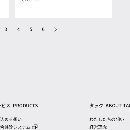
3
4
5
6
ービス
PRODUCTS
タック
ABOUT TA
に込める想い
わたしたちの想い
総合健診システム
経営理念