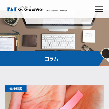
タックSafetyGate
タックSecurePlatform
タック
ABOUT TAK
採用情報
RECRUIT
わたしたちの想い
新卒採用
経営理念
キャリア採用
健康経営
会社概要
コンタクト
CONTACT
組織図
沿革
お問い合わせ
コラム
CSRとSDGs
イビデンウェイ
グループ会社
お役立ち情報
サイトマップ
コラム
プライバシーポリシー
健康経営
NEWS RELEASE
ご利用条件