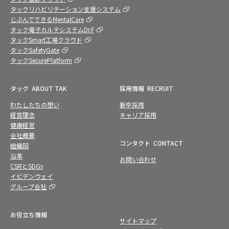
タックリハビリテーション支援システム
じぶんでできるMentalCare
タック電子カルテシステムDr.F
タックSmart工場クラウド
タックSafetyGate
タックSecurePlatform
タック
ABOUT TAK
採用情報
RECRUIT
わたしたちの想い
新卒採用
経営理念
キャリア採用
健康経営
会社概要
コンタクト
CONTACT
組織図
沿革
お問い合わせ
CSRとSDGs
イビデンウェイ
グループ会社
お役立ち情報
サイトマップ