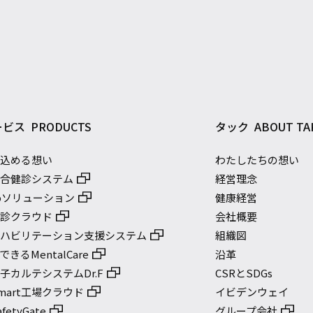
ービス
PRODUCTS
タック
ABOUT TA
に込める想い
わたしたちの想い
総合健診システム
経営理念
bソリューション
健康経営
健診クラウド
会社概要
リハビリテーション支援システム
組織図
きるMentalCare
沿革
子カルテシステムDr.F
CSRとSDGs
mart工場クラウド
イビデンウェイ
etyGate
グループ会社