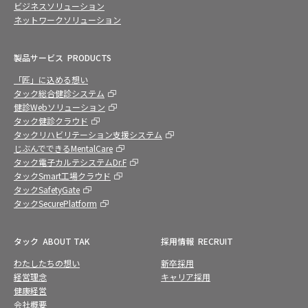
ビジネスソリューション
ネットワークソリューション
製品サービス
PRODUCTS
「匠」に込める想い
タック総合健診システム
健診Webソリューション
タック健診クラウド
タックリハビリテーション支援システム
じぶんでできるMentalCare
タック電子カルテシステムDr.F
タックSmart工場クラウド
タックSafetyGate
タックSecurePlatform
タック
ABOUT TAK
採用情報
RECRUIT
わたしたちの想い
新卒採用
経営理念
キャリア採用
健康経営
会社概要