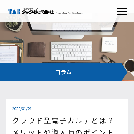
タックSafetyGate
タックSecurePlatform
タック
ABOUT TAK
採用情報
RECRUIT
わたしたちの想い
新卒採用
経営理念
キャリア採用
健康経営
会社概要
コンタクト
CONTACT
組織図
沿革
お問い合わせ
コラム
CSRとSDGs
イビデンウェイ
グループ会社
お役立ち情報
サイトマップ
2022/01/21
コラム
プライバシーポリシー
NEWS RELEASE
ご利用条件
クラウド型電子カルテとは？
メリットや導入時のポイント